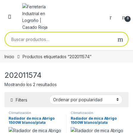
Skip to navigation
Skip to content
0
Buscar por:
Inicio
Productos etiquetados “202011574”
202011574
Ordenado por popularidad
Mostrando los 2 resultados
Filters
Climatización
Climatización
Radiador de mica Abrigo
Radiador de mica Abrigo
1500W blanco/plata
1500W blanco/plata