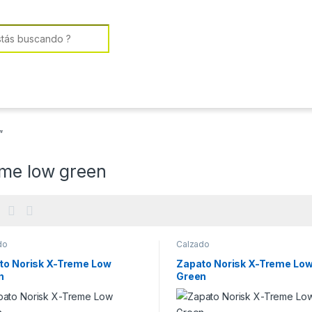
or:
”
eme low green
do
Calzado
to Norisk X-Treme Low
Zapato Norisk X-Treme Lo
n
Green