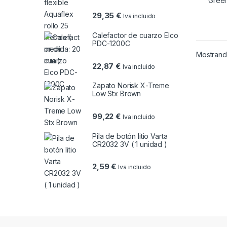
29,35
€
Iva incluido
Calefactor de cuarzo Elco
PDC-1200C
Mostrando
22,87
€
Iva incluido
Zapato Norisk X-Treme
Low Stx Brown
99,22
€
Iva incluido
Pila de botón litio Varta
CR2032 3V ( 1 unidad )
2,59
€
Iva incluido