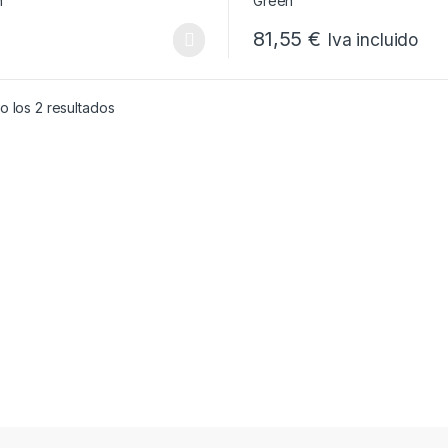
81,55
€
Iva incluido
Este producto tiene múltiples
Ordenado por popularidad
 los 2 resultados