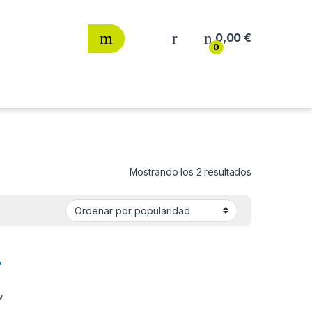
0,00
€
0
Ordenado por
Mostrando los 2 resultados
w