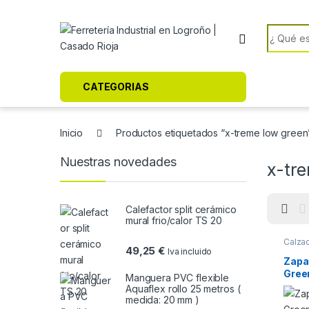
Skip to navigation
Skip to content
Search f
CATEGORIAS
Inicio
Productos etiquetados “x-treme low green
Nuestras novedades
x-tr
Calefactor split cerámico
mural frio/calor TS 20
Calza
49,25
€
Iva incluido
Zapa
Gree
Manguera PVC flexible
Aquaflex rollo 25 metros (
medida: 20 mm )