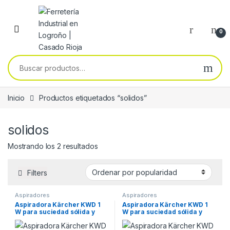
Skip to navigation
Skip to content
0
Buscar por:
Inicio
Productos etiquetados “solidos”
solidos
Ordenado por popularidad
Mostrando los 2 resultados
Filters
Aspiradores
Aspiradores
Aspiradora Kärcher KWD 1
Aspiradora Kärcher KWD 1
W para suciedad sólida y
W para suciedad sólida y
líquida
líquida