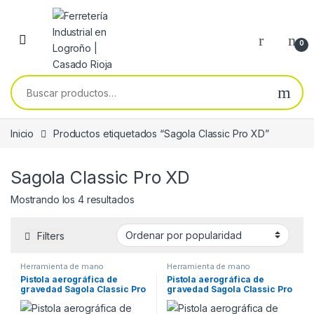
Skip to navigation
Skip to content
0
Buscar por:
Inicio
Productos etiquetados “Sagola Classic Pro XD”
Sagola Classic Pro XD
Ordenado por popularidad
Mostrando los 4 resultados
Filters
Herramienta de mano
Herramienta de mano
Pistola aerográfica de
Pistola aerográfica de
gravedad Sagola Classic Pro
gravedad Sagola Classic Pro
XD
XD