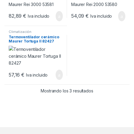
82,89
€
54,09
€
Iva incluido
Iva incluido
Climatización
Termoventilador cerámico
Maurer Tortuga II 82427
57,16
€
Iva incluido
Ordenado por popul
Mostrando los 3 resultados