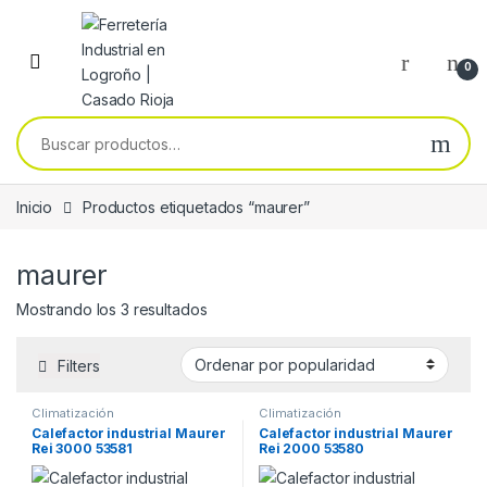
Skip to navigation
Skip to content
0
Buscar por:
Inicio
Productos etiquetados “maurer”
maurer
Ordenado por popularidad
Mostrando los 3 resultados
Filters
Climatización
Climatización
Calefactor industrial Maurer
Calefactor industrial Maurer
Rei 3000 53581
Rei 2000 53580