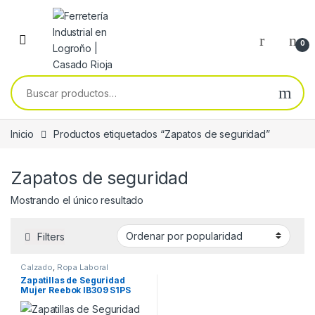
Skip to navigation
Skip to content
0
Buscar por:
Inicio
Productos etiquetados “Zapatos de seguridad”
Zapatos de seguridad
Mostrando el único resultado
Filters
Calzado
,
Ropa Laboral
Zapatillas de Seguridad
Mujer Reebok IB309 S1PS
(ESD – Metal Free).