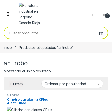
Skip to navigation
Skip to content
0
Buscar por:
Inicio
Productos etiquetados “antirobo”
antirobo
Mostrando el único resultado
Filters
Cilindros
Cilindro con alarma CPlus
Alarm Lince