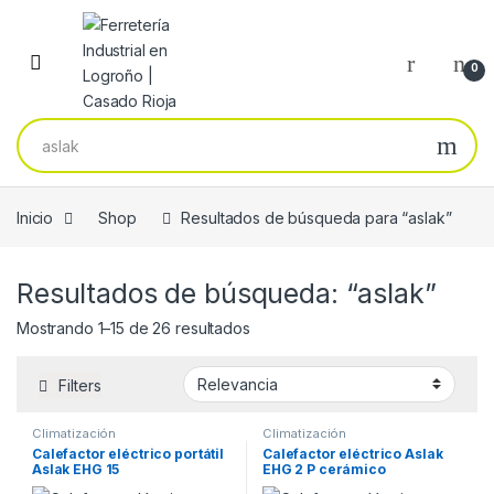
Skip to navigation
Skip to content
0
Buscar por:
Inicio
Shop
Resultados de búsqueda para “aslak”
Resultados de búsqueda: “aslak”
Ordenado por popularidad
Mostrando 1–15 de 26 resultados
Filters
Climatización
Climatización
Calefactor eléctrico portátil
Calefactor eléctrico Aslak
Aslak EHG 15
EHG 2 P cerámico