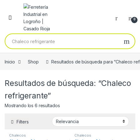
Skip to navigation
Skip to content
0
Buscar por:
Inicio
Shop
Resultados de búsqueda para “Chaleco ref
Resultados de búsqueda: “Chaleco
refrigerante”
Ordenado por popularidad
Mostrando los 6 resultados
Filters
Chalecos
Chalecos